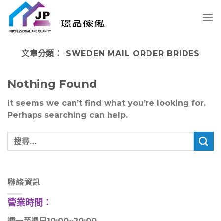
Skip
to
content
文章分類：
SWEDEN MAIL ORDER BRIDES
Nothing Found
It seems we can’t find what you’re looking for.
Perhaps searching can help.
聯絡資訊
營業時間：
週一至週日10:00~20:00