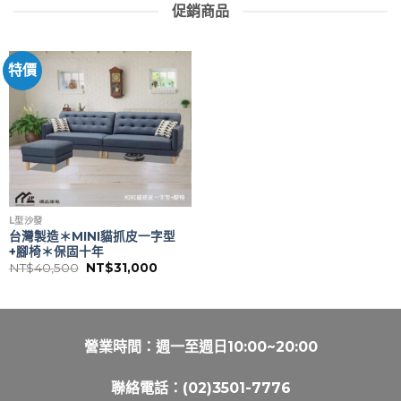
促銷商品
特價
L型沙發
台灣製造＊MINI貓抓皮一字型
+腳椅＊保固十年
原
目
NT$
40,500
NT$
31,000
始
前
價
價
格：
格：
NT$40,500。
NT$31,000。
營業時間：週一至週日10:00~20:00
聯絡電話：
(02)3501-7776