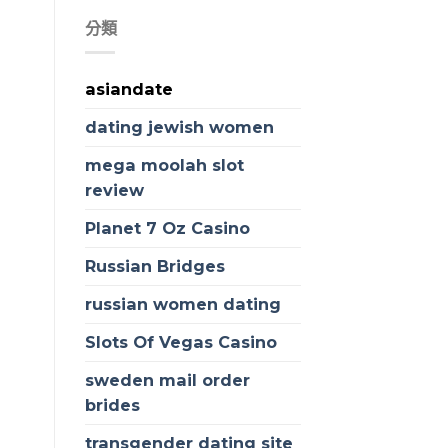
分類
asiandate
dating jewish women
mega moolah slot
review
Planet 7 Oz Casino
Russian Bridges
russian women dating
Slots Of Vegas Casino
sweden mail order
brides
transgender dating site