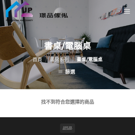
Skip
to
content
書桌/電腦桌
首頁
書房系列
書桌/電腦桌
/
/
篩選
找不到符合您選擇的商品